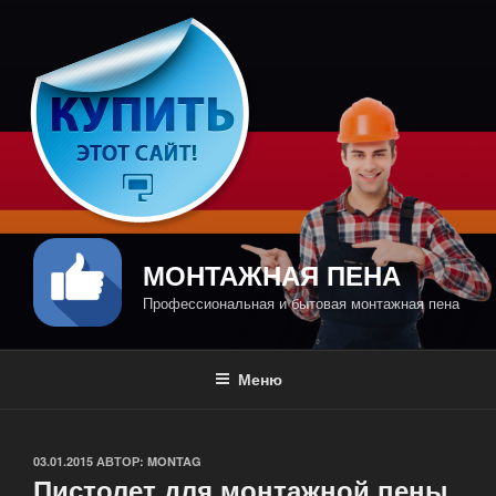
Перейти
к
содержимому
МОНТАЖНАЯ ПЕНА
Профессиональная и бытовая монтажная пена
Меню
ОПУБЛИКОВАНО
03.01.2015
АВТОР:
MONTAG
Пистолет для монтажной пены