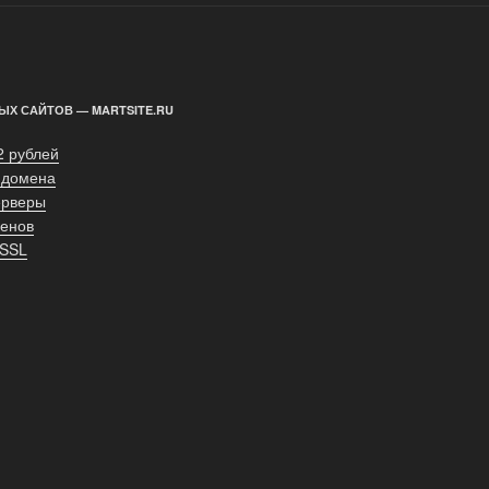
ЫХ САЙТОВ — MARTSITE.RU
2 рублей
 домена
ерверы
енов
 SSL