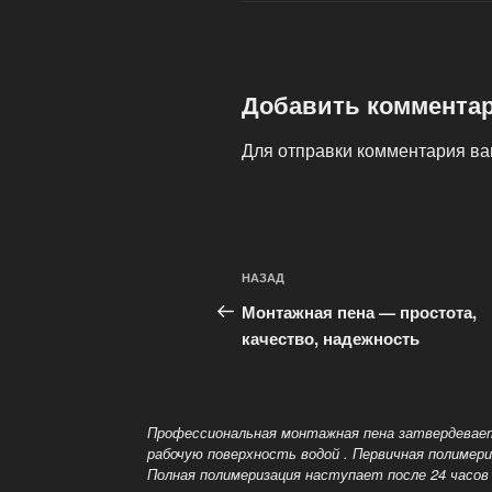
Добавить коммента
Для отправки комментария в
Навигация
Предыдущая
НАЗАД
по
запись:
Монтажная пена — простота,
записям
качество, надежность
Профессиональная монтажная пена затвердевает
рабочую поверхность водой
. Первичная полимери
Полная полимеризация наступает после 24 часо