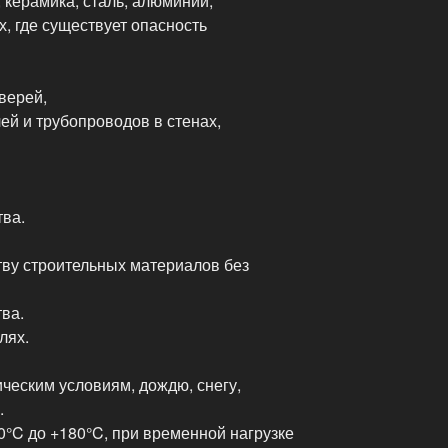
ч, керамика, сталь, алюминий,
х, где существует опасность
верей,
ей и трубопроводов в стенах,
ва.
тву строительных материалов без
ва.
лях.
ческим условиям, дождю, снегу,
.
0°C до +180°C, при временной нагрузке