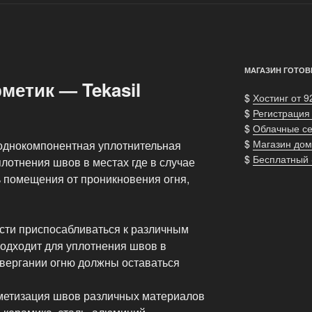
МАГАЗИН ГОТОВ
метик — Tekasil
$
Хостинг от 9
$
Регистрация
$
Облачные с
$
Магазин дом
ая однокомпонентная уплотнительная
$
Бесплатный
лотнения швов в местах где в случае
 помещения от проникновения огня,
сти приспосабливаться к различным
подходит для уплотнения швов в
вергании огню должны оставаться
метизация швов различных материалов