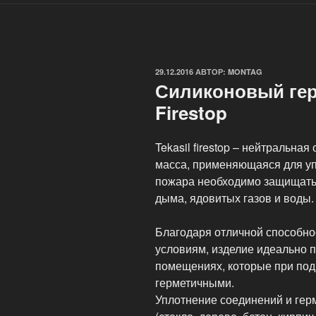
ОПУБЛИКОВАНО
29.12.2016
АВТОР:
MONTAG
Силиконовый гер
Firestop
Tekasil firestop – нейтральн
масса, применяющаяся для уп
пожара необходимо защищать
дыма, ядовитых газов и воды.
Благодаря отличной способно
условиям, изделие идеально 
помещениях, которые при под
герметичными.
Уплотнение соединений и гер