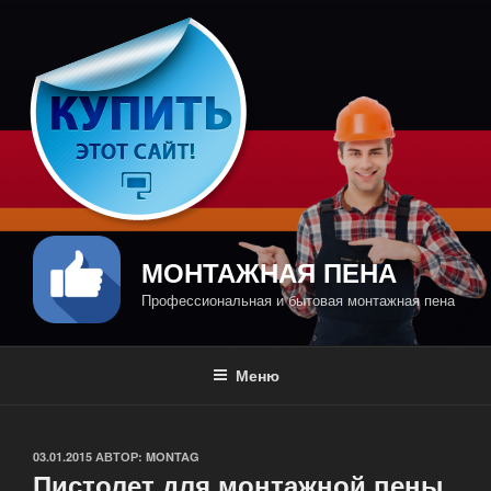
Перейти
к
содержимому
МОНТАЖНАЯ ПЕНА
Профессиональная и бытовая монтажная пена
Меню
ОПУБЛИКОВАНО
03.01.2015
АВТОР:
MONTAG
Пистолет для монтажной пены