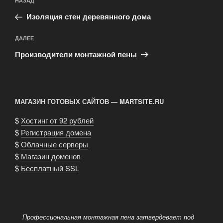
Предыдущая
НАЗАД
по
запись:
записям
Изоляция стен деревянного дома
Следующая
ДАЛЕЕ
запись
Производители монтажной пены
МАГАЗИН ГОТОВЫХ САЙТОВ — MARTSITE.RU
$
Хостинг от 92 рублей
$
Регистрация домена
$
Облачные серверы
$
Магазин доменов
$
Бесплатный SSL
Профессиональная монтажная пена затвердевает под