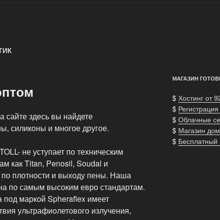
ТИК
МАГАЗИН ГОТОВ
оптом
$
Хостинг от 9
$
Регистрация
а сайте здесь вы найдете
$
Облачные с
, силиконы и многое другое.
$
Магазин дом
$
Бесплатный
OLL- не уступает по техническим
 как Titan, Penosil, Soudal и
т по плотности и выходу пены. Наша
на по самым высоким евро стандартам.
 под маркой Spheraflex имеет
твия ультрафиолетового излучения,