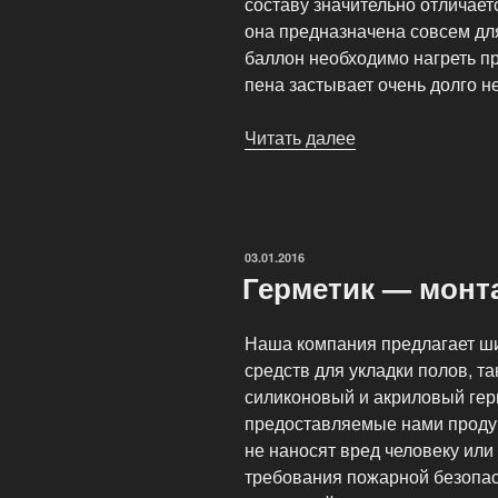
составу значительно отличаетс
она предназначена совсем дл
баллон необходимо нагреть пр
пена застывает очень долго не
Читать далее
«Виды
монтажной
пены»
ОПУБЛИКОВАНО
03.01.2016
Герметик — монт
Наша компания предлагает ш
средств для укладки полов, так
силиконовый и акриловый гер
предоставляемые нами продук
не наносят вред человеку ил
требования пожарной безопа