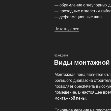
— обрамление огнеупорных д
— проходные отверстия кабел
— деформационные швы.
Читать далее
«Силиконовый
герметик
—
Tekasil
Firestop»
ОПУБЛИКОВАНО
03.01.2016
Виды монтажной
Монтажная пена является от
большого диапазона строител
позволяет обеспечить высокую
помещение. В настоящее врем
монтажной пены.
Основное деление на професс