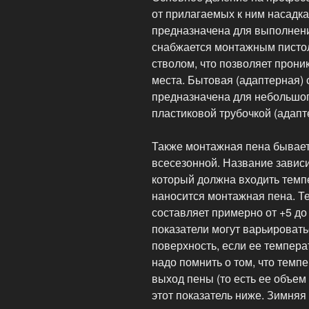
от прилагаемых к ним насадк
предназначена для выполнени
снабжается монтажным писто
стволом, что позволяет прони
места. Бытовая (адаптерная) 
предназначена для небольшог
пластиковой трубочкой (адапт
Также монтажная пена бывает 
всесезонной. Название зависи
который должна входить темп
наносится монтажная пена. Т
составляет примерно от +5 до
показатели могут варьироват
поверхность, если ее температ
надо помнить о том, что темп
выход пены (то есть ее объем
этот показатель ниже. Зимня