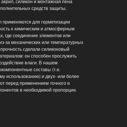
е акрил, силикон и монтажная пена
ополнительных средств защиты.
л применяются для герметизации
ивость к химическим и атмосферным
ах, где соединение элементов или
 из-за механических или температурных
и прочность сделали силиконовый
атериалом: он способен прослужить
воздействие влаги. В нашем
окомпонентные составы (т.е.
му использованию) и двух- или более
ют перед применением точного и
понентов в необходимой пропорции.