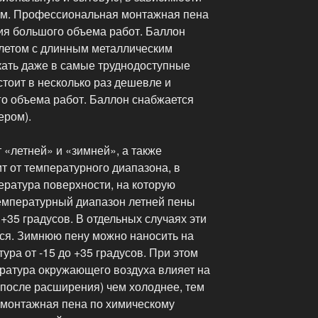
ам. Профессиональная монтажная пена
я большого объема работ. Баллон
летом с длинным металлическим
кать даже в самые труднодоступные
стоит в несколько раз дешевле и
о объема работ. Баллон снабжается
ером).
«летней» и «зимней», а также
т от температурного диапазона, в
ература поверхности, на которую
емпературный диапазон летней пены
 +35 градусов. В отдельных случаях эти
ься. Зимнюю пену можно наносить на
ура от -15 до +35 градусов. При этом
ература окружающего воздуха влияет на
 после расширения) чем холоднее, тем
я монтажная пена по химическому