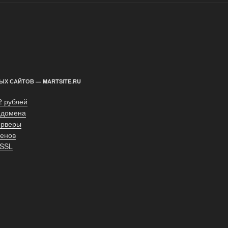
ЫХ САЙТОВ — MARTSITE.RU
2 рублей
 домена
ерверы
енов
 SSL