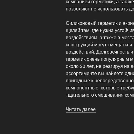
компанией герметики, а так ж
позволяют не использовать д
Силиконовый герметик и акри
щелей там, где нужна устойч
воздействиям, а также в мест
конструкций могут смещаться
воздействий. Долговечность 
герметик очень популярным м
около 20 лет, не реагируя на 
ассортименте вы найдете одн
пригодные к непосредственно
компонентные, которые требу
тщательного смешивания ком
Читать далее
«Герметик
—
монтажная
пена»