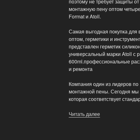
поэтому не требует защиты от
монтажную пену оптом четырех
Format и Atoll.
Самая выгодная покупка для 
оптом, герметики и инструме
представлен герметик силик
универсальный марки Atoll с 
600ml.профессиональные рас
и ремонта
Компания один из лидеров по
монтажной пены. Сегодня мы 
которая соответствует станда
Читать далее
«Монтажная
пена
оптом»