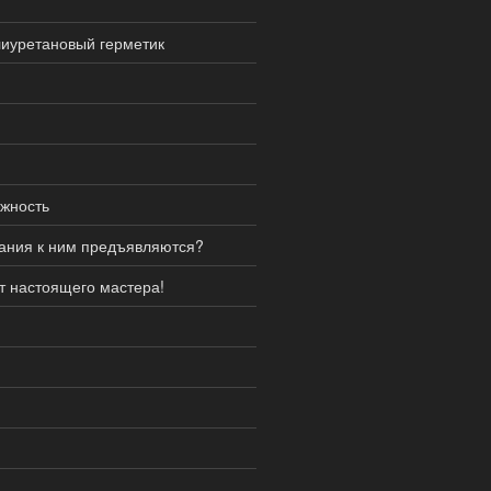
иуретановый герметик
ежность
вания к ним предъявляются?
т настоящего мастера!