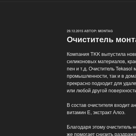
ОПУБЛИКОВАНО
29.12.2015
АВТОР:
MONTAG
Очиститель монт
Компания TKK выпустила нов
силиконовых материалов, крас
пен и т.д. Очиститель Tekasol
промышленности, так и в дом
прекрасно подходит для удале
или любой другой поверхности
В состав очистителя входит 
витамин E, экстракт Алоэ.
Благодаря этому очиститель н
же помогает снизить раздра