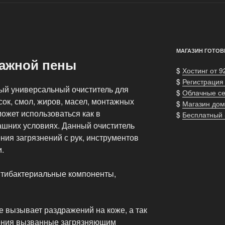
МАГАЗИН ГОТОВ
ажной пены
$
Хостинг от 9
$
Регистрация
ый универсальный очиститель для
$
Облачные с
ок, смол, жиров, масел, монтажных
$
Магазин дом
 может использоваться как в
$
Бесплатный
ашних условиях. Данный очиститель
ния загрязнений с рук, инструментов
.
антибактериальные компоненты,
е вызывает раздражений на коже, а так
жения вызванные загрязняющим