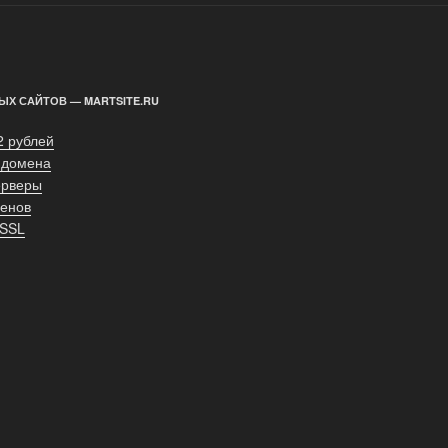
ЫХ САЙТОВ — MARTSITE.RU
2 рублей
 домена
ерверы
енов
 SSL