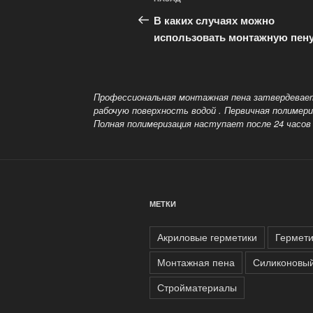
Предыдущая
по
запись:
В каких случаях можно
записям
использовать монтажную пен
Профессиональная монтажная пена затвердевает
рабочую поверхность водой
. Первичная полимери
Полная полимеризация наступает после 24 часо
МЕТКИ
Акриловые герметики
Гермети
Монтажная пена
Силиконовый
Стройматериалы