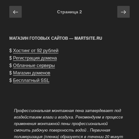
Навигация
Предыдущая
Сле
Страница
2
по
страница
стра
записям
МАГАЗИН ГОТОВЫХ САЙТОВ — MARTSITE.RU
$
Хостинг от 92 рублей
$
Регистрация домена
$
Облачные серверы
$
Магазин доменов
$
Бесплатный SSL
Профессиональная монтажная пена затвердевает под
воздействием влаги и воздуха. Рекомендуем в процессе
применения монтажной пены профессиональной
смочить рабочую поверхность водой
. Первичная
полимеризация (пленка) образуется в течении 20 минут