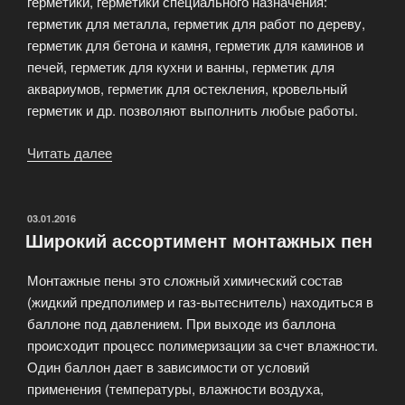
герметики, герметики специального назначения:
герметик для металла, герметик для работ по дереву,
герметик для бетона и камня, герметик для каминов и
печей, герметик для кухни и ванны, герметик для
аквариумов, герметик для остекления, кровельный
герметик и др. позволяют выполнить любые работы.
Читать далее
«Используйте
качественную
монтажную
пену!»
ОПУБЛИКОВАНО
03.01.2016
Широкий ассортимент монтажных пен
Монтажные пены это сложный химический состав
(жидкий предполимер и газ-вытеснитель) находиться в
баллоне под давлением. При выходе из баллона
происходит процесс полимеризации за счет влажности.
Один баллон дает в зависимости от условий
применения (температуры, влажности воздуха,